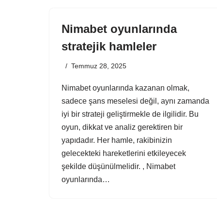
Nimabet oyunlarında
stratejik hamleler
Temmuz 28, 2025
Nimabet oyunlarında kazanan olmak,
sadece şans meselesi değil, aynı zamanda
iyi bir strateji geliştirmekle de ilgilidir. Bu
oyun, dikkat ve analiz gerektiren bir
yapıdadır. Her hamle, rakibinizin
gelecekteki hareketlerini etkileyecek
şekilde düşünülmelidir. , Nimabet
oyunlarında…