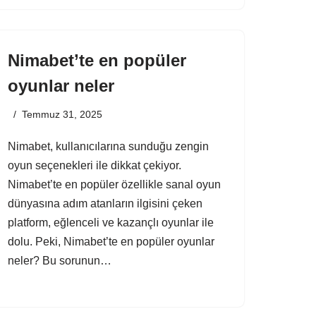
Nimabet’te en popüler
oyunlar neler
Temmuz 31, 2025
Nimabet, kullanıcılarına sunduğu zengin
oyun seçenekleri ile dikkat çekiyor.
Nimabet’te en popüler özellikle sanal oyun
dünyasına adım atanların ilgisini çeken
platform, eğlenceli ve kazançlı oyunlar ile
dolu. Peki, Nimabet’te en popüler oyunlar
neler? Bu sorunun…