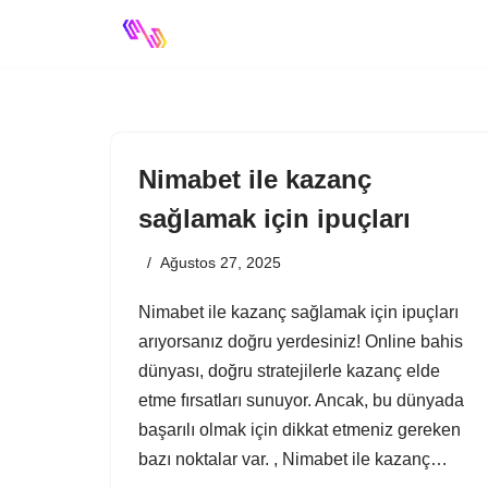
İçeriğe
geç
Nimabet ile kazanç
sağlamak için ipuçları
Ağustos 27, 2025
Nimabet ile kazanç sağlamak için ipuçları
arıyorsanız doğru yerdesiniz! Online bahis
dünyası, doğru stratejilerle kazanç elde
etme fırsatları sunuyor. Ancak, bu dünyada
başarılı olmak için dikkat etmeniz gereken
bazı noktalar var. , Nimabet ile kazanç…