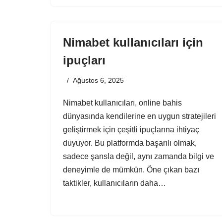
Nimabet kullanıcıları için
ipuçları
Ağustos 6, 2025
Nimabet kullanıcıları, online bahis
dünyasında kendilerine en uygun stratejileri
geliştirmek için çeşitli ipuçlarına ihtiyaç
duyuyor. Bu platformda başarılı olmak,
sadece şansla değil, aynı zamanda bilgi ve
deneyimle de mümkün. Öne çıkan bazı
taktikler, kullanıcıların daha…