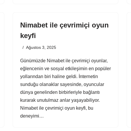
Nimabet ile çevrimiçi oyun
keyfi
Ağustos 3, 2025
Günümüzde Nimabet ile çevrimiçi oyunlar,
eğlencenin ve sosyal etkileşimin en popüler
yollarından biri haline geldi. İnternetin
sunduğu olanaklar sayesinde, oyuncular
dünya genelinden birbirleriyle bağlantı
kurarak unutulmaz anlar yaşayabiliyor.
Nimabet ile çevrimiçi oyun keyfi, bu
deneyimi…