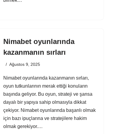
bilmek…
Nimabet oyunlarında
kazanmanın sırları
Ağustos 9, 2025
Nimabet oyunlarında kazanmanın sırları,
oyun tutkunlarının merak ettiği konuların
başında geliyor. Bu oyun, strateji ve şansa
dayalı bir yapıya sahip olmasıyla dikkat
çekiyor. Nimabet oyunlarında başarılı olmak
için bazı ipuçlarına ve stratejilere hakim
olmak gerekiyor.…