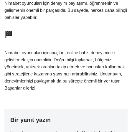
Nimabet oyuncuları için deneyim paylaşımı, öğrenmenin ve
gelişmenin önemli bir parçasıdır. Bu sayede, herkes daha bilinçli
bahisler yapabilir.
🏁
Nimabet oyuncuları için ipuçları, online bahis deneyiminizi
geliştirmek için önemlidir. Doğru bilgi toplamak, bütçenizi
yönetmek, yüksek oranları takip etmek ve bonusları kullanmak
gibi stratejilerle kazanma şansınızı artırabilirsiniz. Unutmayın,
deneyimlerinizi paylaşmak da bu süreçte önemli bir yer tutar.
Başarılar dileriz!
Bir yanıt yazın