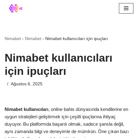
İçeriğe
geç
Nimabet
-
Nimabet
-
Nimabet kullanıcıları için ipuçları
Nimabet kullanıcıları
için ipuçları
Ağustos 6, 2025
Nimabet kullanıcıları
, online bahis dünyasında kendilerine en
uygun stratejileri geliştirmek için çeşitli ipuçlarına ihtiyaç
duyuyor. Bu platformda başarılı olmak, sadece şansla değil,
aynı zamanda bilgi ve deneyimle de mümkün. Öne çıkan bazı