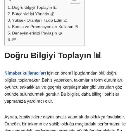
Doğru Bilgiyi Toplayın 📊
Bütçenizi İyi Yönetin 💰
Yüksek Oranları Takip Edin 📈
Bonus ve Promosyonları Kullanın 🎁
Deneyimlerinizi Paylaşın 🤝
🏁
Doğru Bilgiyi Toplayın 📊
Nimabet kullanıcıları
için en önemli ipuçlarından biri, doğru
bilgileri toplamaktır. Bahis yaparken, takımların form durumları,
oyuncu sakatlıkları ve geçmiş karşılaşmalar gibi unsurları göz
önünde bulundurmak gerekir. Bu bilgiler, daha bilinçli bahisler
yapmanıza yardımcı olur.
Ayrıca, istatistiklere dayalı analiz yapmak da oldukça faydalıdır.
Örneğin, bir takımın ev sahibi olduğu maçlardaki performansı ile
deplasmandaki performansı arasında büyük farklar olabilir. Bu