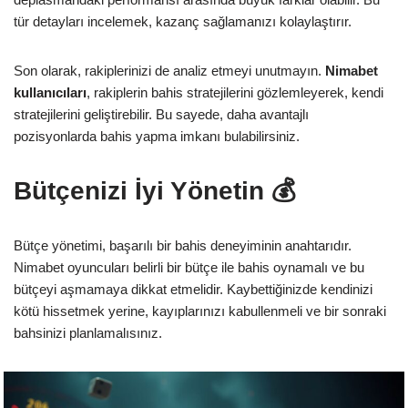
tür detayları incelemek, kazanç sağlamanızı kolaylaştırır.
Son olarak, rakiplerinizi de analiz etmeyi unutmayın.
Nimabet
kullanıcıları
, rakiplerin bahis stratejilerini gözlemleyerek, kendi
stratejilerini geliştirebilir. Bu sayede, daha avantajlı
pozisyonlarda bahis yapma imkanı bulabilirsiniz.
Bütçenizi İyi Yönetin 💰
Bütçe yönetimi, başarılı bir bahis deneyiminin anahtarıdır.
Nimabet oyuncuları belirli bir bütçe ile bahis oynamalı ve bu
bütçeyi aşmamaya dikkat etmelidir. Kaybettiğinizde kendinizi
kötü hissetmek yerine, kayıplarınızı kabullenmeli ve bir sonraki
bahsinizi planlamalısınız.