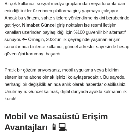
Birçok kullanıcı, sosyal medya gruplarından veya forumlardan
edindiği linkler üzerinden platforma giriş yapmaya çalışıyor.
Ancak bu yöntem, sahte sitelere yönlendirme riskini beraberinde
getiriyor.
Nimabet Güncel
giriş noktaları ise resmi iletişim
kanalları üzerinden paylaşıldığı için %100 güvenilir bir alternatif
sunuyor. 🔑 Örneğin, 2023’ün ilk çeyreğinde yaşanan erişim
sorunlarında binlerce kullanıcı, güncel adresler sayesinde hesap
güvenliğini korumayı başardı.
Pratik bir çözüm arıyorsanız, mobil uygulama veya bildirim
sistemlerine abone olmak işinizi kolaylaştıracaktır. Bu sayede,
herhangi bir değişiklik anında anlık olarak haberdar olabilirsiniz.
Unutmayın: Güncel kalmak, dijital dünyada ayakta kalmanın ilk
kuralı!
Mobil ve Masaüstü Erişim
Avantajları 📱💻