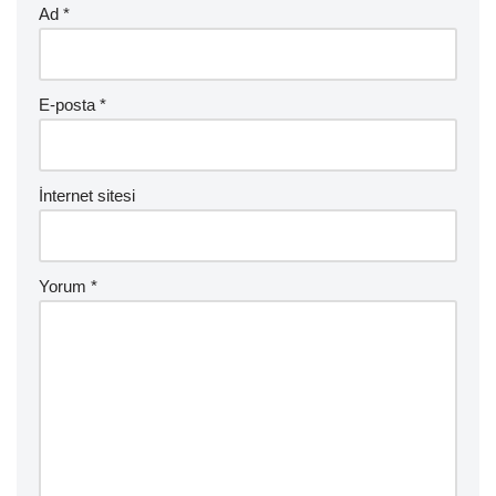
Ad
*
E-posta
*
İnternet sitesi
Yorum
*