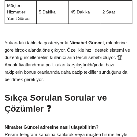
Müşteri
Hizmetleri
5 Dakika
45 Dakika
2 Saat
Yanıt Süresi
Yukarıdaki tablo da gösteriyor ki
Nimabet Güncel
, rakiplerine
göre birçok alanda öne çıkıyor. Özellikle hızlı destek sistemi ve
düzenli güncellemeler, kullanıcıların tercih sebebi oluyor. 🏆
Ancak fiyatlandırma politikaları karşılaştırıldığında, bazı
rakiplerin bonus oranlarında daha cazip teklifler sunduğunu da
belirtmek gerekiyor.
Sıkça Sorulan Sorular ve
Çözümler ❓
Nimabet Güncel
adresine nasıl ulaşabilirim?
Resmi Telegram kanalına katılarak veya müşteri hizmetleriyle