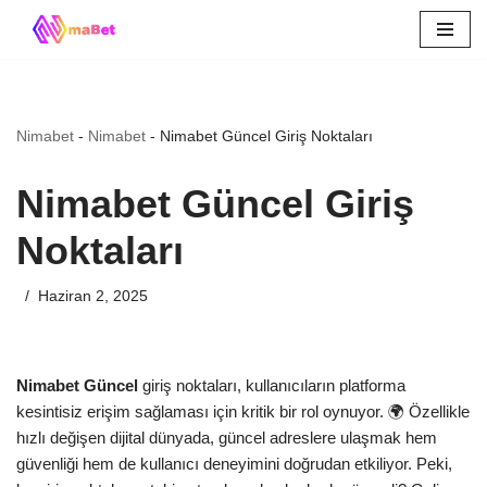
İçeriğe
geç
Nimabet
-
Nimabet
-
Nimabet Güncel Giriş Noktaları
Nimabet Güncel Giriş
Noktaları
Haziran 2, 2025
Nimabet Güncel
giriş noktaları, kullanıcıların platforma
kesintisiz erişim sağlaması için kritik bir rol oynuyor. 🌍 Özellikle
hızlı değişen dijital dünyada, güncel adreslere ulaşmak hem
güvenliği hem de kullanıcı deneyimini doğrudan etkiliyor. Peki,