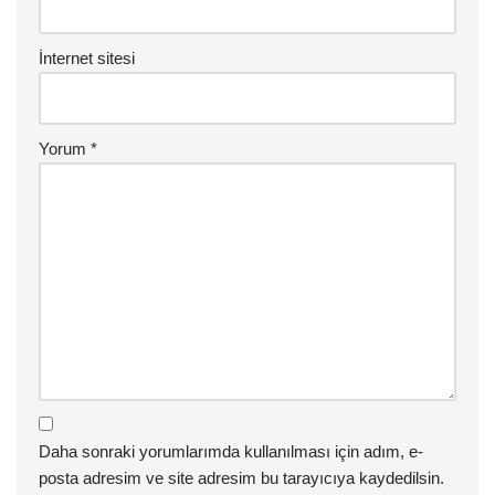
İnternet sitesi
Yorum
*
Daha sonraki yorumlarımda kullanılması için adım, e-
posta adresim ve site adresim bu tarayıcıya kaydedilsin.