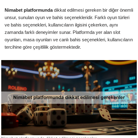
Nimabet platformunda
dikkat edilmesi gereken bir diğer önemli
unsur, sunulan oyun ve bahis seçenekleridir. Farklı oyun türleri
ve bahis seçenekleri, kullanıcıların ilgisini çekerken, aynı
zamanda farklı deneyimler sunar. Platformda yer alan slot
oyunları, masa oyunları ve canlı bahis seçenekleri, kullanıcıların
tercihine göre çeşitlilik göstermektedir.