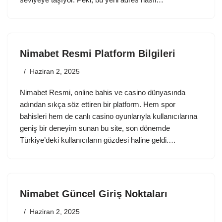
Nimabet Resmi Platform Bilgileri
Haziran 2, 2025
Nimabet Resmi, online bahis ve casino dünyasında
adından sıkça söz ettiren bir platform. Hem spor
bahisleri hem de canlı casino oyunlarıyla kullanıcılarına
geniş bir deneyim sunan bu site, son dönemde
Türkiye’deki kullanıcıların gözdesi haline geldi.…
Nimabet Güncel Giriş Noktaları
Haziran 2, 2025