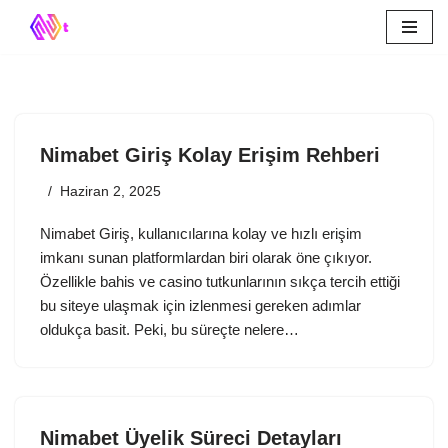
İçeriğe
geç
Nimabet Giriş Kolay Erişim Rehberi
Haziran 2, 2025
Nimabet Giriş, kullanıcılarına kolay ve hızlı erişim
imkanı sunan platformlardan biri olarak öne çıkıyor.
Özellikle bahis ve casino tutkunlarının sıkça tercih ettiği
bu siteye ulaşmak için izlenmesi gereken adımlar
oldukça basit. Peki, bu süreçte nelere…
Nimabet Üyelik Süreci Detayları